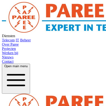
Diensten
Telecom
IT
Beheer
Over Paree
Projecten
Werken bij
Nieuws
Contact
Open main menu