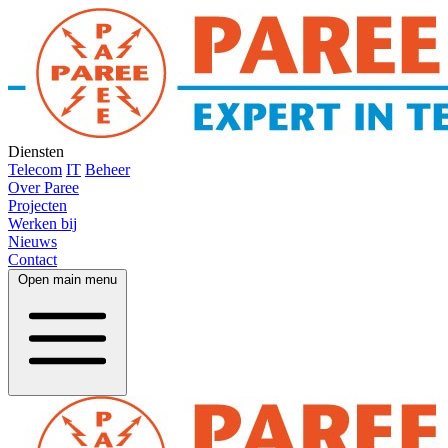
Diensten
Telecom
IT
Beheer
Over Paree
Projecten
Werken bij
Nieuws
Contact
Open main menu